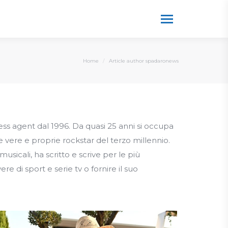
You are here:
Home
Article author spadaronews
press agent dal 1996. Da quasi 25 anni si occupa
e vere e proprie rockstar del terzo millennio.
musicali, ha scritto e scrive per le più
e di sport e serie tv o fornire il suo