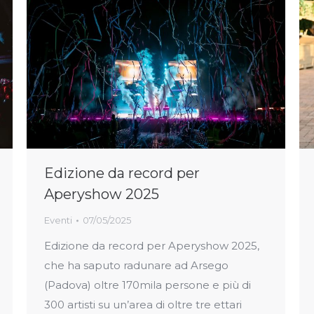
Edizione da record per
Aperyshow 2025
Eventi
07/05/2025
Edizione da record per Aperyshow 2025,
che ha saputo radunare ad Arsego
(Padova) oltre 170mila persone e più di
300 artisti su un’area di oltre tre ettari