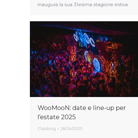
inaugura la sua 31esima stagione estiva
WooMooN: date e line-up per
l’estate 2025
Clubbing
28/04/2025