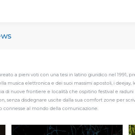
ews
ureato a pieni voti con una tesi in latino giuridico nel 1991, 
a musica elettronica e dei suoi massimi apostoli, i deejay, l
a di nuove frontiere e località che ospitino festival e raduni 
on, senza disdegnare uscite dalla sua comfort zone per scriver
to connesse al mondo della comunicazione.