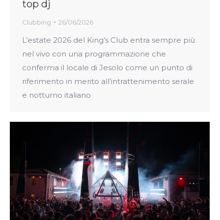
top dj
Clubbing
26/06/2026
L’estate 2026 del King’s Club entra sempre più
nel vivo con una programmazione che
conferma il locale di Jesolo come un punto di
riferimento in merito all’intrattenimento serale
e notturno italiano