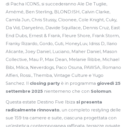
di Pacha ICONS, si succederanno Ale De Tuglie,
Amémé, Ben Sterling, BLOND:ISH, Calvin Clarke,
Camila Jun, Chris Stussy, Cloonee, Cole Knight, Cuky,
Da Vid, Danyelino, Davide Squillace, Dennis Cruz, East
End Dubs, Ernest & Frank, Fleure Shore, Frank Storm,
Franky Rizardo, Gordo, Guti, HoneyLuv, Idriss D, Ilario
Alicante, Joey Daniel, Luciano, Maher Daniel, Mason
Collective, Mau P, Max Dean, Melanie Ribbe, Michael
Bibi, Milica, Neverdogs, Paco Osuna, PAWSA, Romano
Alfieri, Rossi., Themba, Vintage Culture e Yugo
Sanchez. Il
closing party
è in programma
giovedì 25
settembre 2025
nientemeno che con
Solomun
.
Questa estate Destino Five Ibiza
si presenta
radicalmente rinnovato
, un completo restyling delle
sue 159 tra camere e suite, ciascuna progettata con
un’estetica contemporanea raffinata, terrazze private