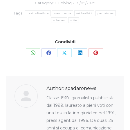
Category:
Clubbing
31/05/2025
Tags:
destinofiveibiza
marcocarola
michaelbibi
pachaicons
solomun
suite
Condividi
Share
Share
Share
Share
Share
on
on
on
on
on
WhatsApp
Facebook
X
LinkedIn
Pinterest
Author:
spadaronews
Classe 1967, giornalista pubblicista
dal 1989, laureato a pieni voti con
una tesi in latino giuridico nel 1991,
press agent dal 1996. Da quasi 25
anni si occupa di comunicazione