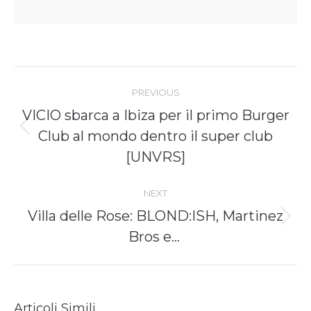
Post
navigation
PREVIOUS
VICIO sbarca a Ibiza per il primo Burger
Previous
Club al mondo dentro il super club
post:
[UNVRS]
NEXT
Villa delle Rose: BLOND:ISH, Martinez
Next
Bros e…
post:
Articoli Simili