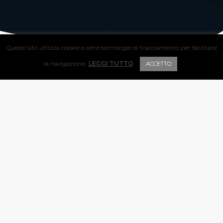
Questo sito utilizza cookie e altre tecnologie di tracciamento per facilitare
la navigazione.
LEGGI TUTTO
ACCETTO
Ci prendiamo un
caffè?