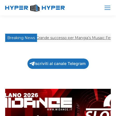
n The Beach
Breaking News
Grande successo per Mangia’s Musaic Festival
AD
Iscriviti al canale Telegram