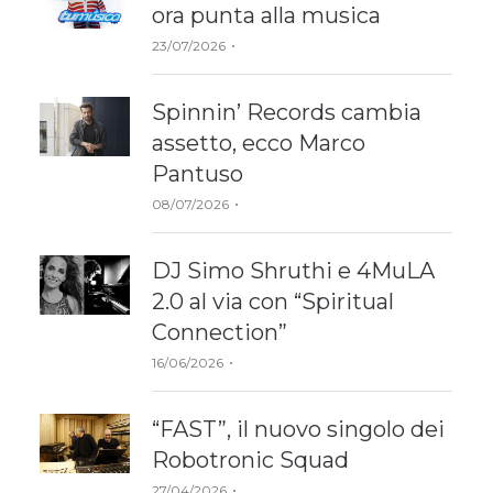
ora punta alla musica
Author
23/07/2026
Spinnin’ Records cambia
assetto, ecco Marco
Pantuso
Author
08/07/2026
DJ Simo Shruthi e 4MuLA
2.0 al via con “Spiritual
Connection”
Author
16/06/2026
“FAST”, il nuovo singolo dei
Robotronic Squad
Author
27/04/2026