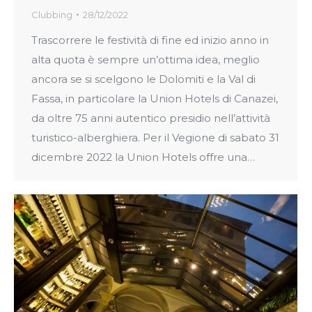
Clubbing
28/12/2022
Trascorrere le festività di fine ed inizio anno in
alta quota è sempre un’ottima idea, meglio
ancora se si scelgono le Dolomiti e la Val di
Fassa, in particolare la Union Hotels di Canazei,
da oltre 75 anni autentico presidio nell’attività
turistico-alberghiera. Per il Vegione di sabato 31
dicembre 2022 la Union Hotels offre una…