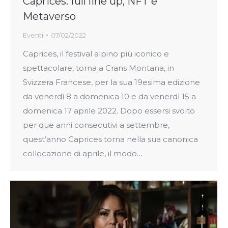
Caprices: full line up, NFT e
Metaverso
Eventi
07/02/2022
Caprices, il festival alpino più iconico e
spettacolare, torna a Crans Montana, in
Svizzera Francese, per la sua 19esima edizione
da venerdì 8 a domenica 10 e da venerdì 15 a
domenica 17 aprile 2022. Dopo essersi svolto
per due anni consecutivi a settembre,
quest’anno Caprices torna nella sua canonica
collocazione di aprile, il modo…