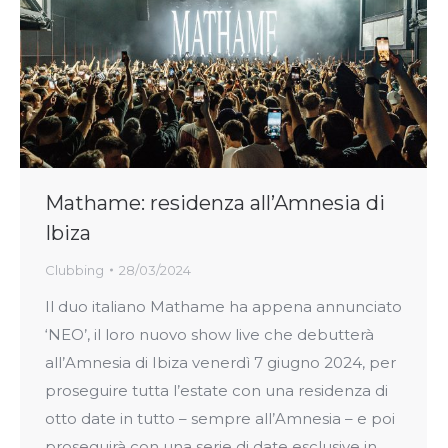
Mathame: residenza all’Amnesia di
Ibiza
Clubbing
28/03/2024
Il duo italiano Mathame ha appena annunciato
‘NEO’, il loro nuovo show live che debutterà
all’Amnesia di Ibiza venerdì 7 giugno 2024, per
proseguire tutta l’estate con una residenza di
otto date in tutto – sempre all’Amnesia – e poi
proseguirà con una serie di date esclusive in