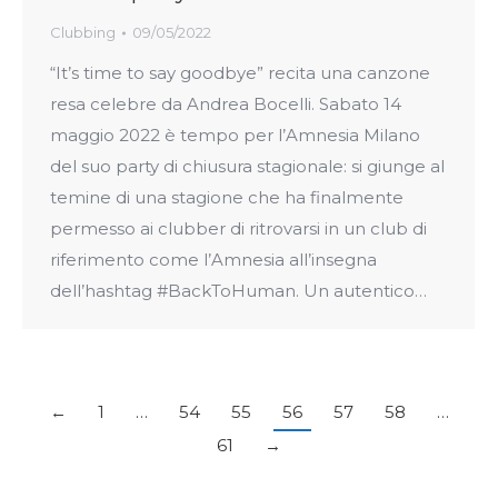
Clubbing
09/05/2022
“It’s time to say goodbye” recita una canzone
resa celebre da Andrea Bocelli. Sabato 14
maggio 2022 è tempo per l’Amnesia Milano
del suo party di chiusura stagionale: si giunge al
temine di una stagione che ha finalmente
permesso ai clubber di ritrovarsi in un club di
riferimento come l’Amnesia all’insegna
dell’hashtag #BackToHuman. Un autentico…
←
1
…
54
55
56
57
58
…
61
→