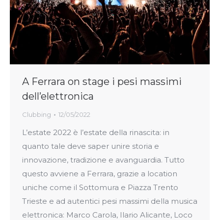
A Ferrara on stage i pesi massimi
dell’elettronica
Clubbing
12/05/2022
L’estate 2022 è l’estate della rinascita: in
quanto tale deve saper unire storia e
innovazione, tradizione e avanguardia. Tutto
questo avviene a Ferrara, grazie a location
uniche come il Sottomura e Piazza Trento
Trieste e ad autentici pesi massimi della musica
elettronica: Marco Carola, Ilario Alicante, Loco