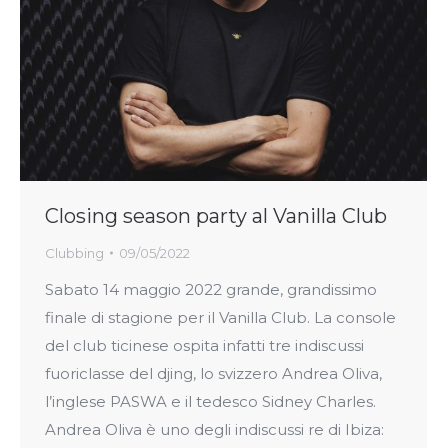
Closing season party al Vanilla Club
Clubbing
09/05/2022
Sabato 14 maggio 2022 grande, grandissimo
finale di stagione per il Vanilla Club. La console
del club ticinese ospita infatti tre indiscussi
fuoriclasse del djing, lo svizzero Andrea Oliva,
l’inglese PASWA e il tedesco Sidney Charles.
Andrea Oliva è uno degli indiscussi re di Ibiza: