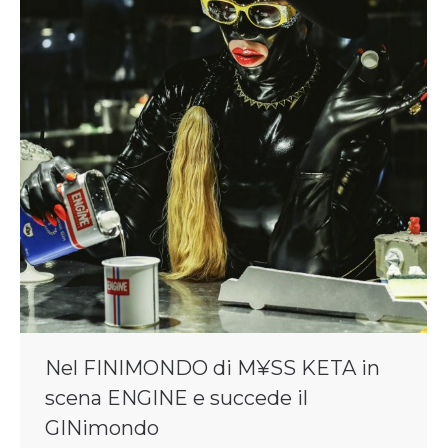
Nel FINIMONDO di M¥SS KETA in
scena ENGINE e succede il
GINimondo