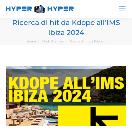
Ricerca di hit da Kdope all’IMS
Ibiza 2024
You are here:
Home
Music Business
Ricerca di hit da Kdope…