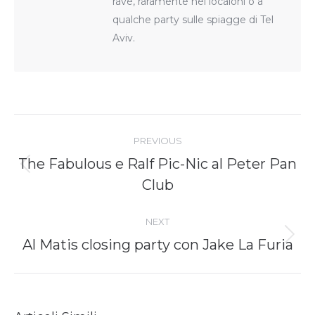
rave, raramente nei localoni o a
qualche party sulle spiagge di Tel
Aviv.
Post
navigation
PREVIOUS
The Fabulous e Ralf Pic-Nic al Peter Pan
Previous
Club
post:
NEXT
Next
Al Matis closing party con Jake La Furia
post: