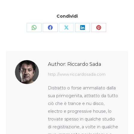
Condividi
Share
Share
Share
Share
Share
on
on
on
on
on
WhatsApp
Facebook
X
LinkedIn
Pinterest
Author:
Riccardo Sada
http://www.riccardosada.com
Distratto o forse ammaliato dalla
sua primogenita, attratto da tutto
ciò che è trance e nu disco,
electro e progressive house, lo
trovate spesso in qualche studio
di registrazione, a volte in qualche