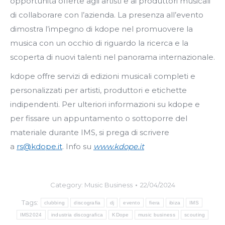
opportunità offerte agli artisti e ai produttori musicali
di collaborare con l’azienda. La presenza all’evento
dimostra l’impegno di kdope nel promuovere la
musica con un occhio di riguardo la ricerca e la
scoperta di nuovi talenti nel panorama internazionale.
kdope offre servizi di edizioni musicali completi e
personalizzati per artisti, produttori e etichette
indipendenti. Per ulteriori informazioni su kdope e
per fissare un appuntamento o sottoporre del
materiale durante IMS, si prega di scrivere
a
rs@kdope.it
. Info su
www.kdope.it
Category:
Music Business
22/04/2024
Tags:
clubbing
discografia
dj
evento
fiera
ibiza
IMS
IMS2024
industria discografica
KDope
music business
scouting