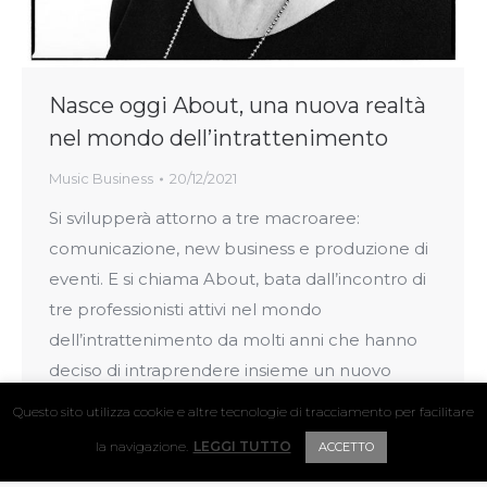
Nasce oggi About, una nuova realtà
nel mondo dell’intrattenimento
Music Business
20/12/2021
Si svilupperà attorno a tre macroaree:
comunicazione, new business e produzione di
eventi. E si chiama About, bata dall’incontro di
tre professionisti attivi nel mondo
dell’intrattenimento da molti anni che hanno
deciso di intraprendere insieme un nuovo
percorso professionale certi di condividere un
Questo sito utilizza cookie e altre tecnologie di tracciamento per facilitare
approccio e una visione al lavoro che si basa su
la navigazione.
LEGGI TUTTO
ACCETTO
passione, professionalità…