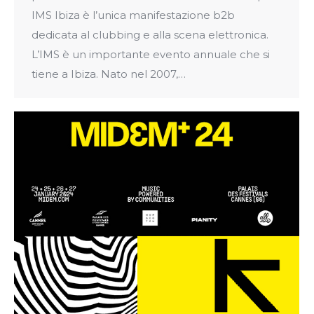
IMS Ibiza è l’unica manifestazione b2b
dedicata al clubbing e alla scena elettronica.
L’IMS è un importante evento annuale che si
tiene a Ibiza. Nato nel 2007,…