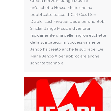
Creata nel 2014, Jango Music è
un’etichetta House Music che ha
pubblicatto tracce di Carl Cox, Don
Diablo, Lost Frequencies e persino Bob
Sinclar. Jango Music è diventata
rapidamente una delle migliori etichette
della sua categoria. Successivamente
Jango ha creato anche le sub label Del
Mar e Jango X per abbrcciare anche
sonorità techno e…