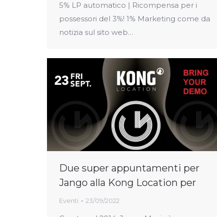
5% LP automatico | Ricompensa per i
possessori del 3%! 1% Marketing come da
notizia sul sito web…
Due super appuntamenti per
Jango alla Kong Location per
Eventi
23/09/2022