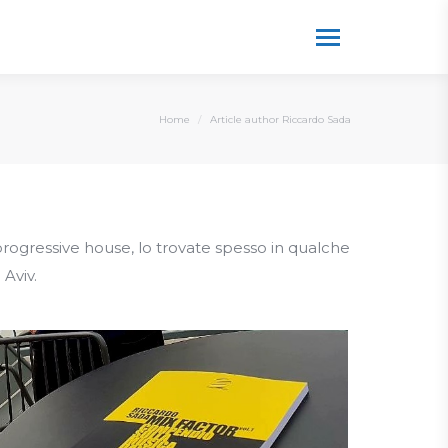
You are here:
Home
Article author Riccardo Sada
 progressive house, lo trovate spesso in qualche
 Aviv.