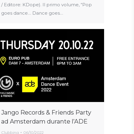
/ Editore: KDope). Il primo volume, “Pop
goes dance… Dance goes…
Jango Records & Friends Party
ad Amsterdam durante l’ADE
Clubbing
06/10/2022