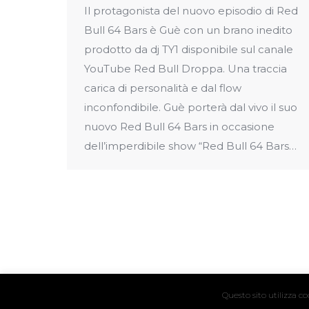
Il protagonista del nuovo episodio di Red
Bull 64 Bars è Guè con un brano inedito
prodotto da dj TY1 disponibile sul canale
YouTube Red Bull Droppa. Una traccia
carica di personalità e dal flow
inconfondibile. Guè porterà dal vivo il suo
nuovo Red Bull 64 Bars in occasione
dell’imperdibile show “Red Bull 64 Bars…
Questo sito utilizza c
© 2024 Hyper Hyper / Vat. IT04411160239