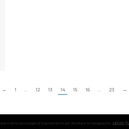
←
1
…
12
13
14
15
16
…
23
→
ookie e altre tecnologie di tracciamento per facilitare la navigazione.
LEGGI 