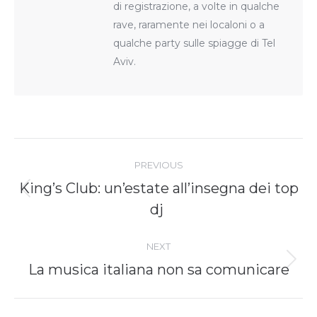
di registrazione, a volte in qualche
rave, raramente nei localoni o a
qualche party sulle spiagge di Tel
Aviv.
Post
navigation
PREVIOUS
King’s Club: un’estate all’insegna dei top
Previous
dj
post:
NEXT
Next
La musica italiana non sa comunicare
post: