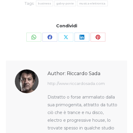
Tags:
business
gabry-ponte
musica-elettronica
Condividi
Share
Share
Share
Share
Share
on
on
on
on
on
WhatsApp
Facebook
X
LinkedIn
Pinterest
Author:
Riccardo Sada
http://www.riccardosada.com
Distratto o forse ammaliato dalla
sua primogenita, attratto da tutto
ciò che è trance e nu disco,
electro e progressive house, lo
trovate spesso in qualche studio