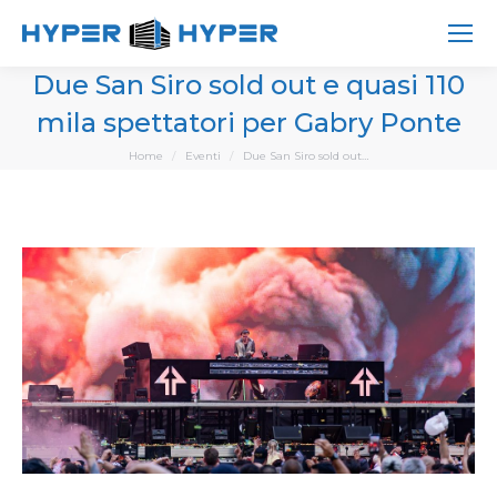
Due San Siro sold out e quasi 110
mila spettatori per Gabry Ponte
You are here:
Home
Eventi
Due San Siro sold out…