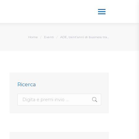
You are here:
Home
Eventi
ADE, trent’anni di business tra…
Ricerca
Search: