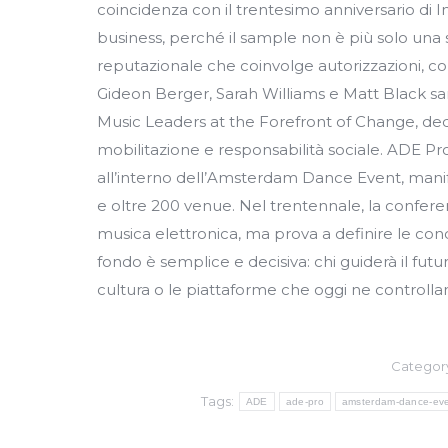
coincidenza con il trentesimo anniversario di
business, perché il sample non è più solo una 
reputazionale che coinvolge autorizzazioni, comp
Gideon Berger, Sarah Williams e Matt Black sa
Music Leaders at the Forefront of Change, dedi
mobilitazione e responsabilità sociale. ADE Pr
all’interno dell’Amsterdam Dance Event, manifes
e oltre 200 venue. Nel trentennale, la conferenz
musica elettronica, ma prova a definire le cond
fondo è semplice e decisiva: chi guiderà il futu
cultura o le piattaforme che oggi ne controll
Categor
Tags:
ADE
ade-pro
amsterdam-dance-ev