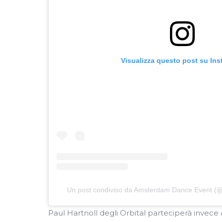
Visualizza questo post su In
Un post condiviso da Amsterdam Dance Event 
Paul Hartnoll degli Orbital parteciperà invece