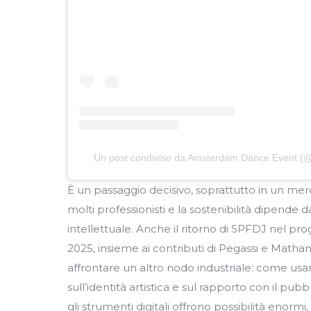
Un post condiviso da Amsterdam Dance Event 
È un passaggio decisivo, soprattutto in un merca
molti professionisti e la sostenibilità dipende d
intellettuale. Anche il ritorno di SPFDJ nel 
2025, insieme ai contributi di Pegassi e Matham
affrontare un altro nodo industriale: come usa
sull’identità artistica e sul rapporto con il pubbli
gli strumenti digitali offrono possibilità enor