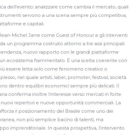
ica dell’evento: analizzare come cambia il mercato, quali
 strumenti servono a una scena sempre più competitiva,
ttaforme e capitali.
Jean-Michel Jarre come Guest of Honour e gli interventi
 un programma costruito attorno a tre assi principali:
ipendenza, nuovo rapporto con le grandi piattaforme
 in un ecosistema frammentato. È una scelta coerente con
 più essere letta solo come fenomeno creativo o
sso, nel quale artisti, label, promoter, festival, società
o dentro equilibri economici sempre più delicati. Il
na conferma inoltre l’interesse verso mercati in forte
, nuovi repertori e nuove opportunità commerciali. La
fforza il posizionamento del Brasile come uno dei
oranea, non più semplice bacino di talenti, ma
uppo imprenditoriale. In questa prospettiva, l’intervento