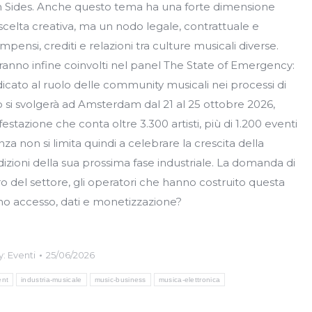
 In Sides. Anche questo tema ha una forte dimensione
scelta creativa, ma un nodo legale, contrattuale e
ensi, crediti e relazioni tra culture musicali diverse.
ranno infine coinvolti nel panel The State of Emergency:
cato al ruolo delle community musicali nei processi di
o si svolgerà ad Amsterdam dal 21 al 25 ottobre 2026,
tazione che conta oltre 3.300 artisti, più di 1.200 eventi
a non si limita quindi a celebrare la crescita della
izioni della sua prossima fase industriale. La domanda di
ro del settore, gli operatori che hanno costruito questa
ano accesso, dati e monetizzazione?
y:
Eventi
25/06/2026
ent
industria-musicale
music-business
musica-elettronica