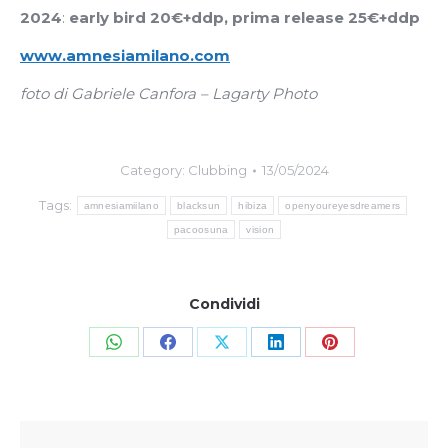
2024
:
early bird 20€+ddp, prima release 25€+ddp
www.amnesiamilano.com
foto di Gabriele Canfora – Lagarty Photo
Category:
Clubbing
13/05/2024
Tags:
amnesiamiilano
blacksun
hibiza
openyoureyesdreamers
pacoosuna
vision
Condividi
Share
Share
Share
Share
Share
on
on
on
on
on
WhatsApp
Facebook
X
LinkedIn
Pinterest