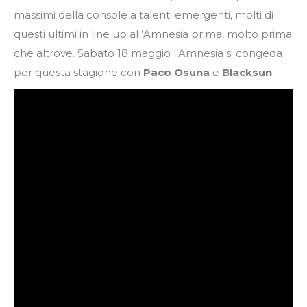
massimi della console a talenti emergenti, molti di
questi ultimi in line up all’Amnesia prima, molto prima
che altrove. Sabato 18 maggio l’Amnesia si congeda
per questa stagione con
Paco Osuna
e
Blacksun
.