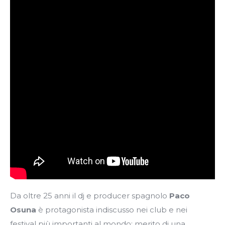
Da oltre 25 anni il dj e producer spagnolo
Paco
Osuna
è protagonista indiscusso nei club e nei
festival più importanti al mondo; merito di una