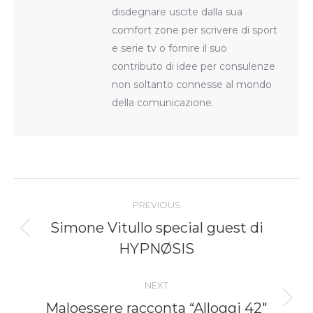
disdegnare uscite dalla sua
comfort zone per scrivere di sport
e serie tv o fornire il suo
contributo di idee per consulenze
non soltanto connesse al mondo
della comunicazione.
Post
navigation
PREVIOUS
Simone Vitullo special guest di
Previous
HYPNØSIS
post:
NEXT
Next
Maloessere racconta “Alloggi 42″