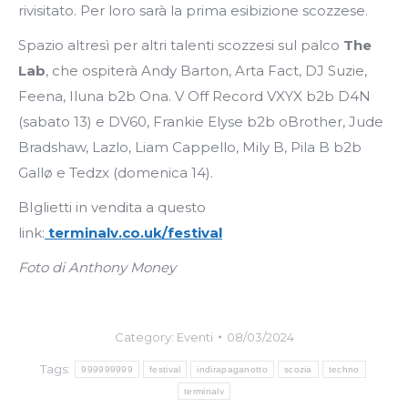
rivisitato. Per loro sarà la prima esibizione scozzese.
Spazio altresì per altri talenti scozzesi sul palco
The
Lab
, che ospiterà Andy Barton, Arta Fact, DJ Suzie,
Feena, Iluna b2b Ona. V Off Record VXYX b2b D4N
(sabato 13) e DV60, Frankie Elyse b2b oBrother, Jude
Bradshaw, Lazlo, Liam Cappello, Mily B, Pila B b2b
Gallø e Tedzx (domenica 14).
BIglietti in vendita a questo
link:
terminalv.co.uk/festival
Foto di Anthony Money
Category:
Eventi
08/03/2024
Tags:
999999999
festival
indirapaganotto
scozia
techno
terminalv