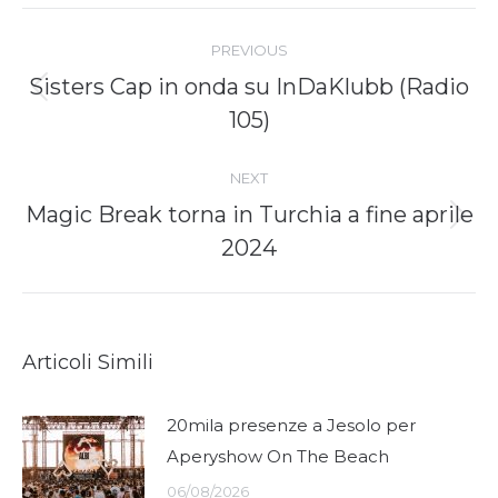
Post
navigation
PREVIOUS
Sisters Cap in onda su InDaKlubb (Radio
Previous
105)
post:
NEXT
Magic Break torna in Turchia a fine aprile
Next
2024
post:
Articoli Simili
20mila presenze a Jesolo per
Aperyshow On The Beach
06/08/2026