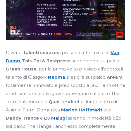
Diversi i
talenti scozzesi
presenti a Terminal V:
Van
Damn
,
Tais-Toi & Testpress
suoneranno sul palco
Green House
, per la prima volta previsto all’aperto; il
talento di Glasgow
Neoma
si esibirà sul palco
Area V
,
totalmente rinnovato e predisposto a 360°; altri ottimi
artisti sempre di Glasgow suoneranno sul palco The
Terminal insieme a
Quai
, resident di lungo corso di
Animal Farm. Domenica
Marlon Hoffstadt
aka
Daddy Trance
e
DJ Malugi
saranno in modalità b2b
sul palco The Hangar, anch’esso completamente