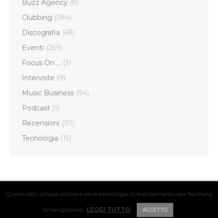
Buzz Agency
(8)
Clubbing
(384)
Discografia
(68)
Eventi
(269)
Focus On …
(3)
Interviste
(9)
Music Business
(94)
Podcast
(1)
Recensioni
(30)
Tecnologia
(15)
Questo sito utilizza cookie e altre tecnologie di tracciamento per facilitare
© 2024 Hyper Hyper / Vat. IT04411160239
la navigazione.
LEGGI TUTTO
ACCETTO
FOOTER