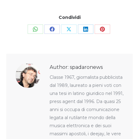
Condividi
Share
Share
Share
Share
Share
on
on
on
on
on
WhatsApp
Facebook
X
LinkedIn
Pinterest
Author:
spadaronews
Classe 1967, giornalista pubblicista
dal 1989, laureato a pieni voti con
una tesi in latino giuridico nel 1991,
press agent dal 1996. Da quasi 25
anni si occupa di comunicazione
legata al rutilante mondo della
musica elettronica e dei suoi
massimi apostoli, i deejay, le vere