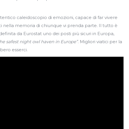
ntico caleidoscopio di emozioni, capace di far vivere
ci nella memoria di chiunque vi prenda parte. Il tutto è
 definita da Eurostat uno dei posti più sicuri in Europa,
the safest night owl haven in Europe”
. Migliori viatici per la
ero esserci.