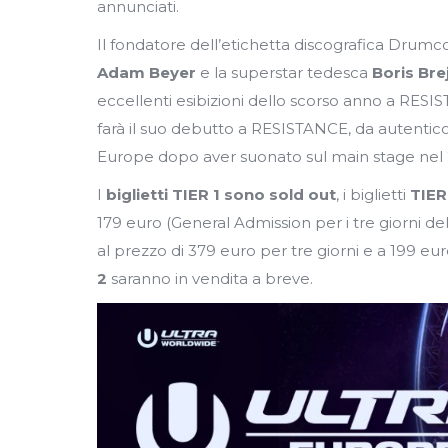
annunciati.
Il fondatore dell’etichetta discografica Dru
Adam Beyer
e la superstar tedesca
Boris Bre
eccellenti esibizioni dello scorso anno a RESIS
farà il suo debutto a RESISTANCE, da autentic
Europe dopo aver suonato sul main stage nel 
I
biglietti TIER 1 sono sold out
, i biglietti
TIER
179 euro (General Admission per i tre giorni del f
al prezzo di 379 euro per tre giorni e a 199 eur
2
saranno in vendita a breve.