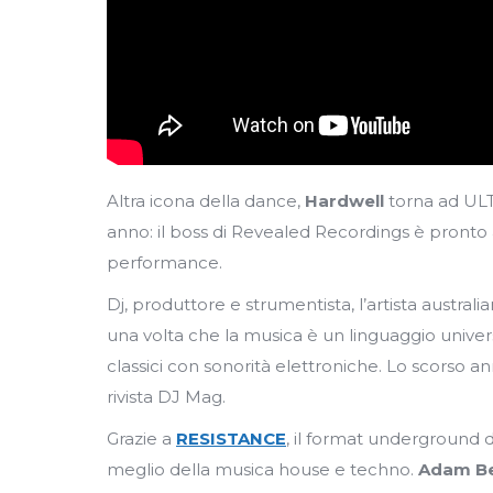
Altra icona della dance,
Hardwell
torna ad ULT
anno: il boss di Revealed Recordings è pronto
performance.
Dj, produttore e strumentista, l’artista austral
una volta che la musica è un linguaggio univers
classici con sonorità elettroniche. Lo scorso an
rivista DJ Mag.
Grazie a
RESISTANCE
, il format underground 
meglio della musica house e techno.
Adam B