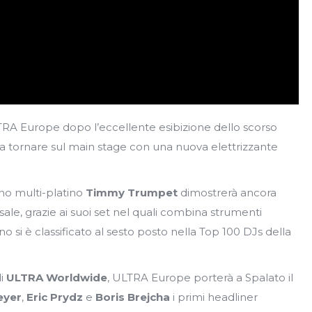
RA Europe dopo l’eccellente esibizione dello scorso
 a tornare sul main stage con una nuova elettrizzante
iano multi-platino
Timmy Trumpet
dimostrerà ancora
ale, grazie ai suoi set nel quali combina strumenti
no si è classificato al sesto posto nella Top 100 DJs della
di
ULTRA Worldwide
, ULTRA Europe porterà a Spalato il
eyer
,
Eric Prydz
e
Boris Brejcha
i primi headliner