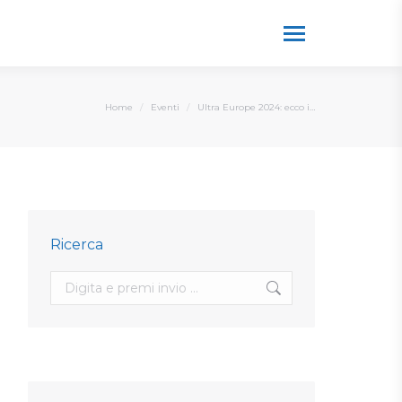
You are here:
Home
Eventi
Ultra Europe 2024: ecco i…
Ricerca
Search: