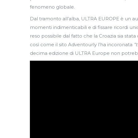
fenomeno globale.
Dal tramonto all’alba, ULTRA EUROPE è un aute
momenti indimenticabili e di fissare ricordi uni
reso possibile dal fatto che la Croazia sia stata
così come il sito Adventourly l’ha incoronata
“
decima edizione di ULTRA Europe non potrebb