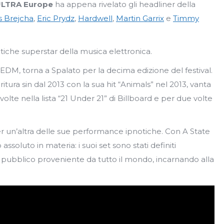
LTRA Europe
ha appena rivelato gli headliner della
s Brejcha
,
Eric Prydz
,
Hardwell
,
Martin Garrix
e
Timmy
iche superstar della musica elettronica.
’EDM, torna a Spalato per la decima edizione del festival.
itura sin dal 2013 con la sua hit “Animals” nel 2013, vanta
 volte nella lista “21 Under 21” di Billboard e per due volte
un’altra delle sue performance ipnotiche. Con A State
ssoluto in materia: i suoi set sono stati definiti
n pubblico proveniente da tutto il mondo, incarnando alla