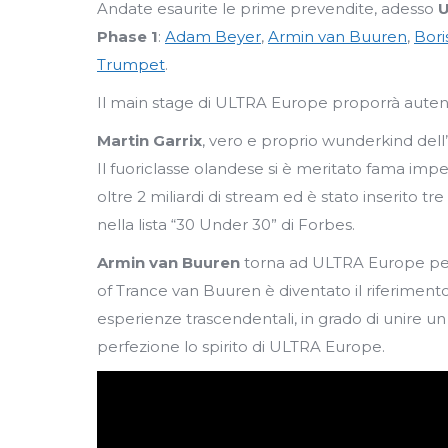
Andate esaurite le prime prevendite, adesso
U
Phase 1
:
Adam Beyer
,
Armin van Buuren
,
Bori
Trumpet
.
Il main stage di ULTRA Europe proporrà autent
Martin Garrix
, vero e proprio wunderkind dell
Il fuoriclasse olandese si è meritato fama imper
oltre 2 miliardi di stream ed è stato inserito tre
nella lista “30 Under 30” di Forbes.
Armin van Buuren
torna ad ULTRA Europe per 
of Trance van Buuren è diventato il riferimento a
esperienze trascendentali, in grado di unire u
perfezione lo spirito di ULTRA Europe.