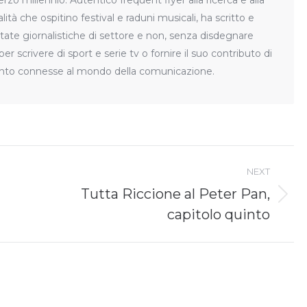
erzo millennio. Autentico frequent flyer alla ricerca e alla
lità che ospitino festival e raduni musicali, ha scritto e
state giornalistiche di settore e non, senza disdegnare
r scrivere di sport e serie tv o fornire il suo contributo di
anto connesse al mondo della comunicazione.
NEXT
Tutta Riccione al Peter Pan,
Next
capitolo quinto
post: