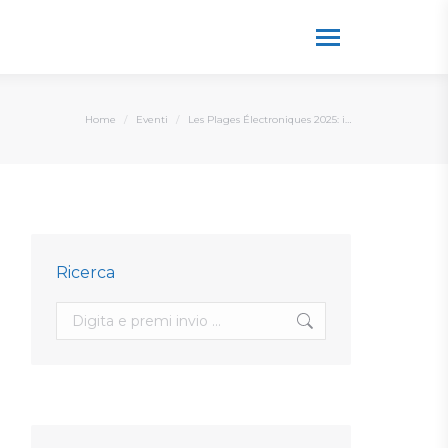
You are here:
Home
Eventi
Les Plages Électroniques 2025: i…
Ricerca
Search: