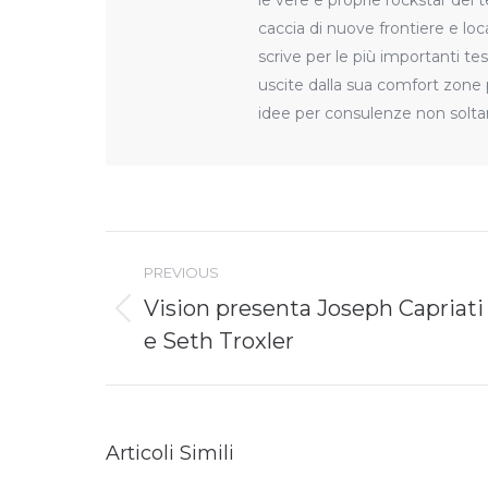
le vere e proprie rockstar del t
caccia di nuove frontiere e loca
scrive per le più importanti te
uscite dalla sua comfort zone pe
idee per consulenze non solt
Post
navigation
PREVIOUS
Vision presenta Joseph Capriati
Previous
e Seth Troxler
post:
Articoli Simili