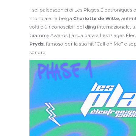
I sei palcoscenici di Les Plages Électroniques o
mondiale: la belga
Charlotte de Witte
, auten
volti più riconoscibili del djing internazional
Grammy Awards (la sua data a Les Plages Électr
Prydz
, famoso per la sua hit “Call on Me” e so
sonoro.