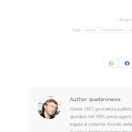
Categor
Tags:
cannes
charlottedewitte
fe
Share
S
on
o
WhatsA
F
Author:
spadaronews
Classe 1967, giornalista pubblic
giuridico nel 1991, press agen
legata al rutilante mondo della