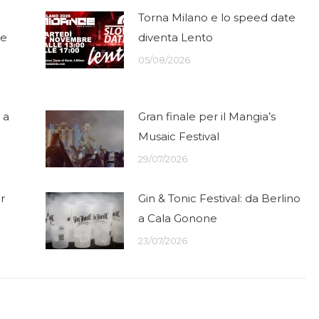
Torna Milano e lo speed date
ce
diventa Lento
05/08/2026
 a
Gran finale per il Mangia’s
Musaic Festival
29/07/2026
r
Gin & Tonic Festival: da Berlino
a Cala Gonone
23/07/2026