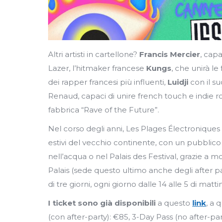
Altri artisti in cartellone?
Francis Mercier
, capa
Lazer, l’hitmaker francese
Kungs
, che unirà le
dei rapper francesi più influenti,
Luidji
con il su
Renaud, capaci di unire french touch e indie roc
fabbrica “Rave of the Future”.
Nel corso degli anni, Les Plages Électroniques 
estivi del vecchio continente, con un pubblico
nell’acqua o nel Palais des Festival, grazie a mol
Palais (sede questo ultimo anche degli after pa
di tre giorni, ogni giorno dalle 14 alle 5 di matti
I ticket sono già disponibili
a questo
link
, a 
(con after-party): €85, 3-Day Pass (no after-par