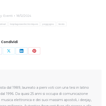
y:
Eventi
18/12/2024
stival
lesplageseelectroniques
peggygou
tiesto
Condividi
hare
Share
Share
Share
n
on
on
on
pp
acebook
X
LinkedIn
Pinterest
ista dal 1989, laureato a pieni voti con una tesi in latino
t dal 1996. Da quasi 25 anni si occupa di comunicazione
 musica elettronica e dei suoi massimi apostoli, i deejay,