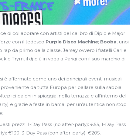
ce di collaborare con artisti del calibro di Diplo e Major
 forze con il tedesco
Purple Disco Machine
;
Booba
, unoi
o rap da primo della classe, Jersey ovvero i fratelli Carl e
k e Trym, il dj più in voga a Parigi con il suo marchio di
si è affermato come uno dei principali eventi musicali
 proveniente da tutta Europa per ballare sulla sabbia,
teplici palchi in spiaggia, nella terrazza e all’interno del
rty) e grazie a feste in barca, per un’autentica non stop
na.
questi prezzi: 1-Day Pass (no after-party): €55, 1-Day Pass
ty): €130, 3-Day Pass (con after-party): €205.