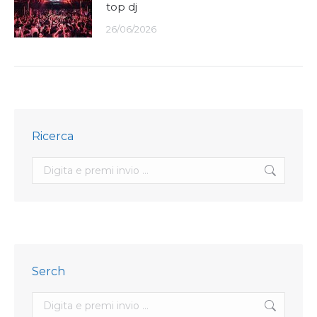
top dj
26/06/2026
Ricerca
Search:
Serch
Search: