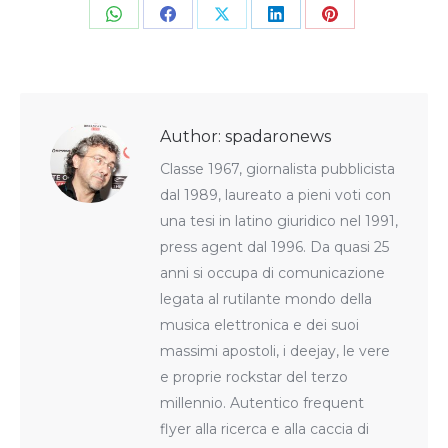
Share
Share
Share
Share
Share
on
on
on
on
on
WhatsApp
Facebook
X
LinkedIn
Pinterest
Author:
spadaronews
Classe 1967, giornalista pubblicista
dal 1989, laureato a pieni voti con
una tesi in latino giuridico nel 1991,
press agent dal 1996. Da quasi 25
anni si occupa di comunicazione
legata al rutilante mondo della
musica elettronica e dei suoi
massimi apostoli, i deejay, le vere
e proprie rockstar del terzo
millennio. Autentico frequent
flyer alla ricerca e alla caccia di