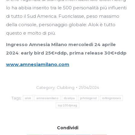
lo ha abbia inserito tra le 500 personalità più influenti
di tutto il Sud America. Fuoriclasse, peso massimo
della console, personaggio globale: Alok è tutto
questo e molto di più.
Ingresso Amnesia Milano mercoledì 24 aprile
2024
:
early bird 25€+ddp, prima release 30€+ddp
www.amnesiamilano.com
Category:
Clubbing
21/04/2024
Tags:
alok
amnesiamilano
dualipa
johnlegend
rollingstones
top100djmag
Condividi