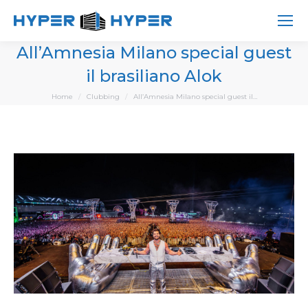
All’Amnesia Milano special guest
il brasiliano Alok
You are here:
Home
Clubbing
All’Amnesia Milano special guest il…