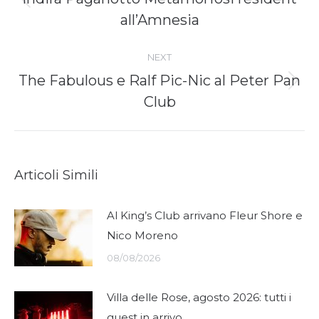
Previous
all’Amnesia
post:
NEXT
The Fabulous e Ralf Pic-Nic al Peter Pan
Next
Club
post:
Articoli Simili
Al King’s Club arrivano Fleur Shore e
Nico Moreno
08/08/2026
Villa delle Rose, agosto 2026: tutti i
guest in arrivo