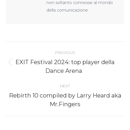
non soltanto connesse al mondo
della comunicazione.
Post
navigation
PREVIOUS
EXIT Festival 2024: top player della
Previous
Dance Arena
post:
NEXT
Rebirth 10 compiled by Larry Heard aka
Next
Mr.Fingers
post: