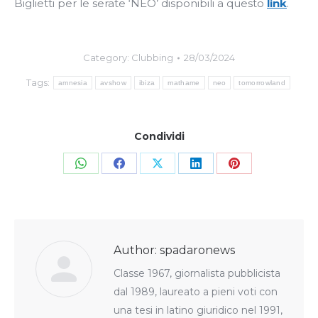
Biglietti per le serate ‘NEO’ disponibili a questo
link
.
Category:
Clubbing
28/03/2024
Tags:
amnesia
avshow
ibiza
mathame
neo
tomorrowland
Condividi
Share
Share
Share
Share
Share
on
on
on
on
on
WhatsApp
Facebook
X
LinkedIn
Pinterest
Author:
spadaronews
Classe 1967, giornalista pubblicista
dal 1989, laureato a pieni voti con
una tesi in latino giuridico nel 1991,