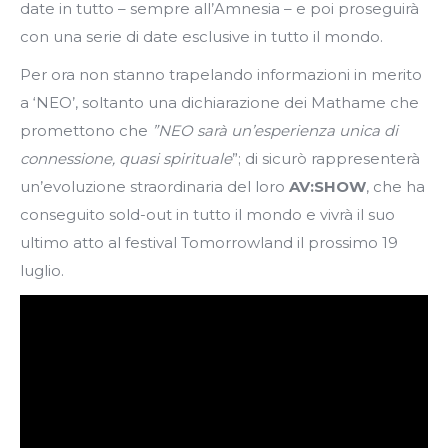
date in tutto – sempre all’Amnesia – e poi proseguirà
con una serie di date esclusive in tutto il mondo.
Per ora non stanno trapelando informazioni in merito
a ‘NEO’, soltanto una dichiarazione dei Mathame che
promettono che
”NEO sarà un’esperienza unica di
connessione, quasi spirituale
”; di sicurò rappresenterà
un’evoluzione straordinaria del loro
AV:SHOW
, che ha
conseguito sold-out in tutto il mondo e vivrà il suo
ultimo atto al festival Tomorrowland il prossimo 19
luglio.