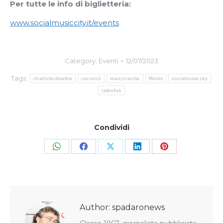
Per tutte le info di biglietteria:
www.socialmusiccity.it/events
Category:
Eventi
12/07/2023
Tags:
charlottedewitte
cocoricò
marcocarola
Rimini
socialmusiccity
taleofus
Condividi
Share
Share
Share
Share
Share
on
on
on
on
on
WhatsApp
Facebook
X
LinkedIn
Pinterest
Author:
spadaronews