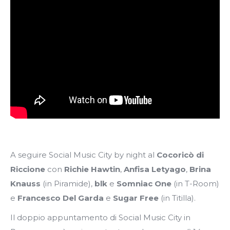
A seguire Social Music City by night al
Cocoricò di
Riccione
con
Richie Hawtin
,
Anfisa Letyago
,
Brina
Knauss
(in Piramide),
blk
e
Somniac One
(in T-Room)
e
Francesco Del Garda
e
Sugar Free
(in Titilla).
Il doppio appuntamento di Social Music City in