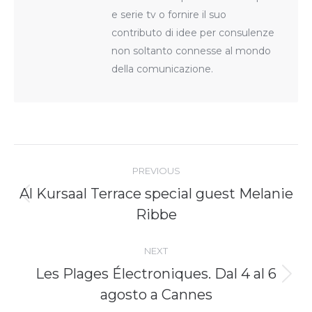
e serie tv o fornire il suo
contributo di idee per consulenze
non soltanto connesse al mondo
della comunicazione.
Post
navigation
PREVIOUS
Al Kursaal Terrace special guest Melanie
Previous
Ribbe
post:
NEXT
Les Plages Électroniques. Dal 4 al 6
Next
agosto a Cannes
post: