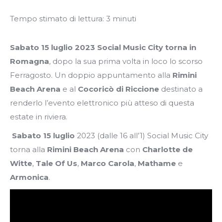
Tempo stimato di lettura:
3
minuti
Sabato 15 luglio 2023
Social Music City torna in
Romagna
, dopo la sua prima volta in loco lo scorso
Ferragosto. Un doppio appuntamento alla
Rimini
Beach Arena
e al
Cocoricò di Riccione
destinato a
renderlo l’evento elettronico più atteso di questa
estate in riviera.
Sabato 15 luglio
2023 (dalle 16 all’1) Social Music City
torna alla
Rimini Beach Arena
con
Charlotte de
Witte
,
Tale Of Us
,
Marco Carola
,
Mathame
e
Armonica
.