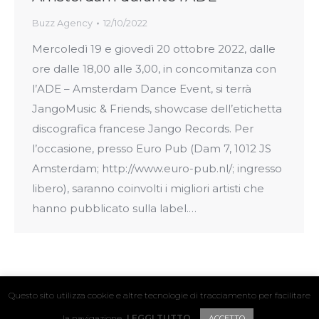
Buzz Agency
12/10/2022
Mercoledì 19 e giovedì 20 ottobre 2022, dalle
ore dalle 18,00 alle 3,00, in concomitanza con
l’ADE – Amsterdam Dance Event, si terrà
JangoMusic & Friends, showcase dell’etichetta
discografica francese Jango Records. Per
l’occasione, presso Euro Pub (Dam 7, 1012 JS
Amsterdam; http://www.euro-pub.nl/; ingresso
libero), saranno coinvolti i migliori artisti che
hanno pubblicato sulla label.…
Questo sito utilizza cookie e altre tecnologie di tracciamento per facilitare
© 2024 Hyper Hyper / Vat. IT04411160239
la navigazione.
LEGGI TUTTO
ACCETTO