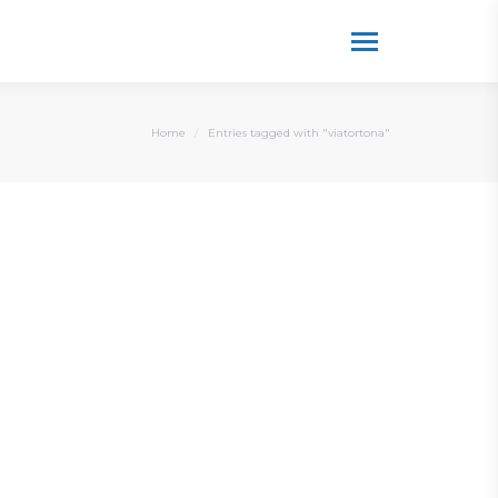
You are here:
Home
Entries tagged with "viatortona"