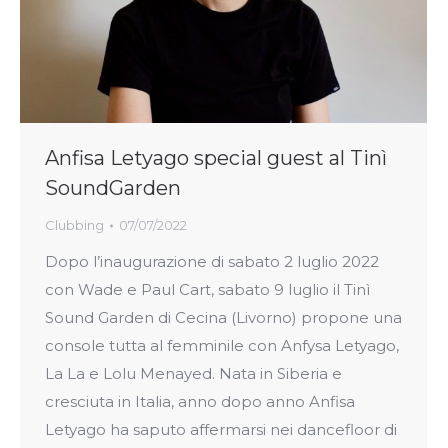
Anfisa Letyago special guest al Tinì
SoundGarden
Clubbing
07/07/2022
Dopo l’inaugurazione di sabato 2 luglio 2022
con Wade e Paul Cart, sabato 9 luglio il Tinì
Sound Garden di Cecina (Livorno) propone una
console tutta al femminile con Anfysa Letyago,
La La e Lolu Menayed. Nata in Siberia e
cresciuta in Italia, anno dopo anno Anfisa
Letyago ha saputo affermarsi nei dancefloor di