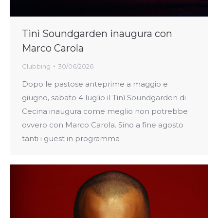
Tinì Soundgarden inaugura con
Marco Carola
Clubbing
30/06/2026
Dopo le pastose anteprime a maggio e
giugno, sabato 4 luglio il Tinì Soundgarden di
Cecina inaugura come meglio non potrebbe
ovvero con Marco Carola. Sino a fine agosto
tanti i guest in programma