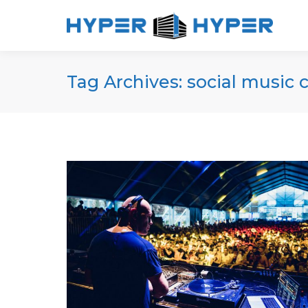
Tag Archives:
social music c