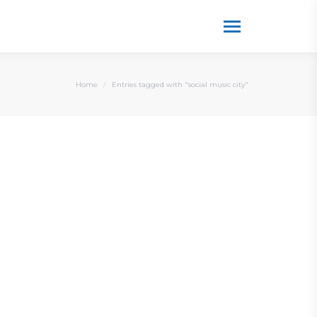
You are here:
Home
Entries tagged with "social music city"