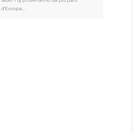
label. I dj proverranno da più parti
d’Europa,…