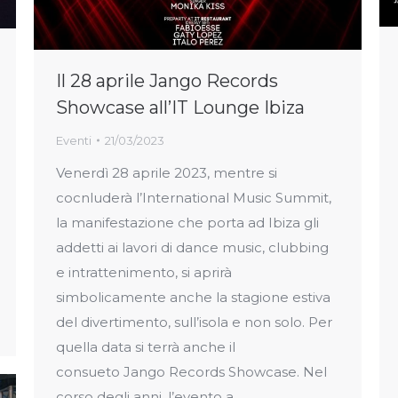
Il 28 aprile Jango Records
Showcase all’IT Lounge Ibiza
Eventi
21/03/2023
Venerdì 28 aprile 2023, mentre si
cocnluderà l’International Music Summit,
la manifestazione che porta ad Ibiza gli
addetti ai lavori di dance music, clubbing
e intrattenimento, si aprirà
simbolicamente anche la stagione estiva
del divertimento, sull’isola e non solo. Per
quella data si terrà anche il
consueto Jango Records Showcase. Nel
corso degli anni, l’evento a…