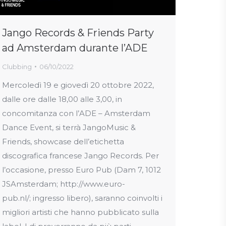
Jango Records & Friends Party
ad Amsterdam durante l’ADE
Clubbing
06/10/2022
Mercoledì 19 e giovedì 20 ottobre 2022,
dalle ore dalle 18,00 alle 3,00, in
concomitanza con l’ADE – Amsterdam
Dance Event, si terrà JangoMusic &
Friends, showcase dell’etichetta
discografica francese Jango Records. Per
l’occasione, presso Euro Pub (Dam 7, 1012
JSAmsterdam; http://www.euro-
pub.nl/; ingresso libero), saranno coinvolti i
migliori artisti che hanno pubblicato sulla