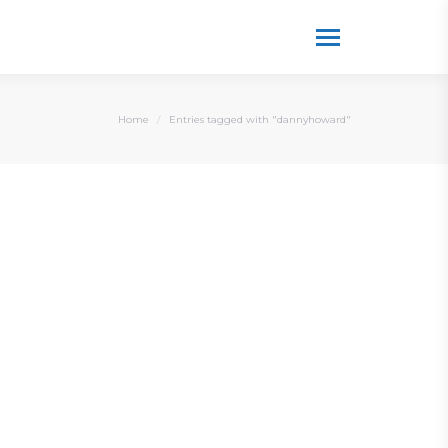
You are here:
Home
Entries tagged with "dannyhoward"