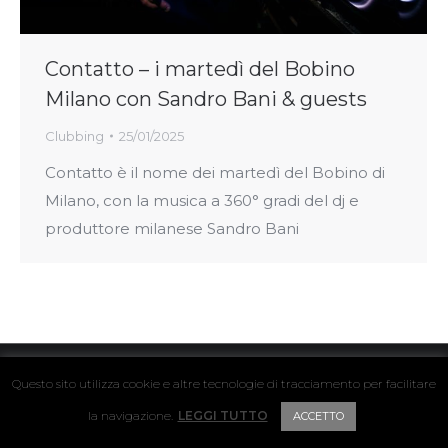
Contatto – i martedì del Bobino
Milano con Sandro Bani & guests
Clubbing
25/01/2025
Contatto è il nome dei martedì del Bobino di
Milano, con la musica a 360° gradi del dj e
produttore milanese Sandro Bani
© 2024 Hyper Hyper / Vat. IT04411160239
Questo sito utilizza cookie e altre tecnologie di tracciamento per facilitare
FOOTER
la navigazione.
LEGGI TUTTO
ACCETTO