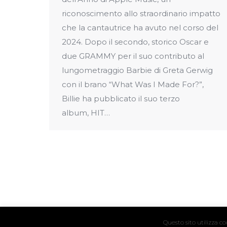
riconoscimento allo straordinario impatto
che la cantautrice ha avuto nel corso del
2024. Dopo il secondo, storico Oscar e
due GRAMMY per il suo contributo al
lungometraggio Barbie di Greta Gerwig
con il brano “What Was I Made For?”,
Billie ha pubblicato il suo terzo
album, HIT…
Questo sito utilizza c
© 2024 Hyper Hyper / Vat. IT04411160239