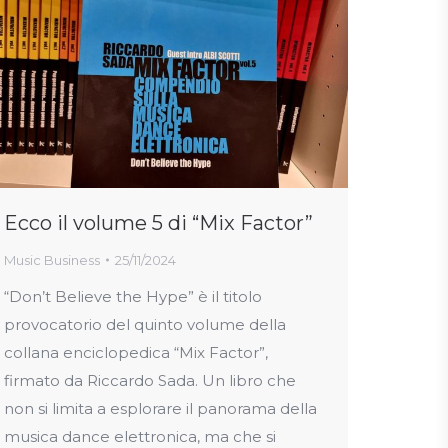
Ecco il volume 5 di “Mix Factor”
Music Business
25/11/2024
“Don’t Believe the Hype” è il titolo
provocatorio del quinto volume della
collana enciclopedica “Mix Factor”,
firmato da Riccardo Sada. Un libro che
non si limita a esplorare il panorama della
musica dance elettronica, ma che si