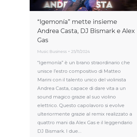
“Igemonía” mette insieme
Andrea Casta, DJ Bismark e Alex
Gas
Music Business
25/11/2024
“Igemonía” è un brano straordinario che
unisce l’estro compositivo di Matteo
Marini con il talento unico del violinista
Andrea Casta, capace di dare vita a un
sound magico grazie al suo violino
elettrico. Questo capolavoro si evolve
ulteriormente grazie al remix realizzato a
quattro mani da Alex Gas e il leggendario
DJ Bismark. I due…