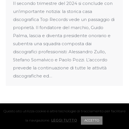
Il secondo trimestre del 2024 si conclude con
un’importante notizia: la storica casa
discografica Top Records vede un passaggio di
proprietà. Il fondatore del marchio, Guido
Palma, lascia e diventa presidente onorario e
subentra una squadra composta dai
discografici professionisti: Alessandro Zullo,
Stefano Somalvico e Paolo Pozzi. L’accordo
prevede la continuazione di tutte le attività
discografiche ed…
Questo sito utilizza cookie e altre tecnologie di tracciamento per facilitare
© 2024 Hyper Hyper / Vat. IT04411160239
la navigazione.
LEGGI TUTTO
ACCETTO
FOOTER