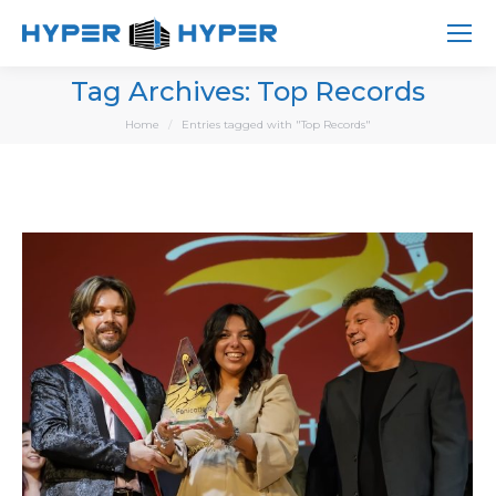
Tag Archives:
Top Records
You are here:
Home
Entries tagged with "Top Records"