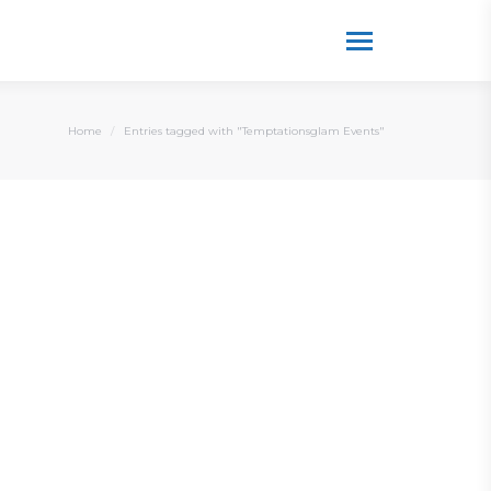
You are here:
Home
Entries tagged with "Temptationsglam Events"