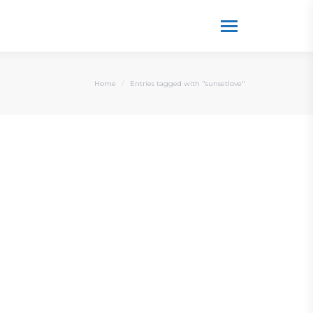
You are here:
Home
Entries tagged with "sunsetlove"