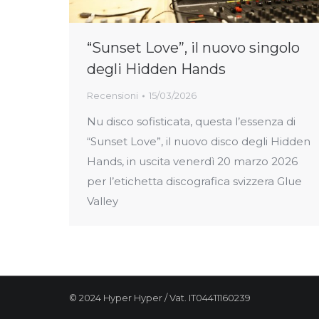
“Sunset Love”, il nuovo singolo
degli Hidden Hands
Recensioni
15/03/2026
Nu disco sofisticata, questa l’essenza di
“Sunset Love”, il nuovo disco degli Hidden
Hands, in uscita venerdì 20 marzo 2026
per l’etichetta discografica svizzera Glue
Valley
© 2024 Hyper Hyper / Vat. IT04411160239