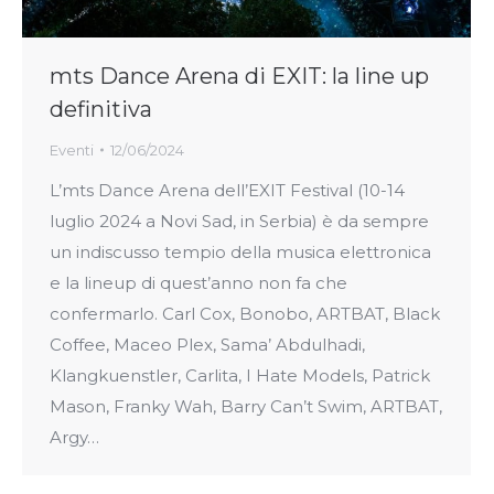
mts Dance Arena di EXIT: la line up
definitiva
Eventi
12/06/2024
L’mts Dance Arena dell’EXIT Festival (10-14
luglio 2024 a Novi Sad, in Serbia) è da sempre
un indiscusso tempio della musica elettronica
e la lineup di quest’anno non fa che
confermarlo. Carl Cox, Bonobo, ARTBAT, Black
Coffee, Maceo Plex, Sama’ Abdulhadi,
Klangkuenstler, Carlita, I Hate Models, Patrick
Mason, Franky Wah, Barry Can’t Swim, ARTBAT,
Argy…