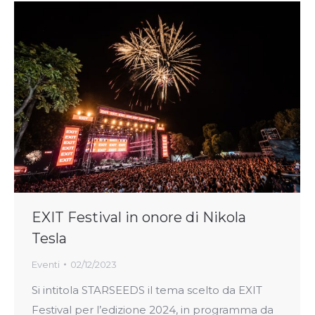
EXIT Festival in onore di Nikola
Tesla
Eventi
02/12/2023
Si intitola STARSEEDS il tema scelto da EXIT
Festival per l’edizione 2024, in programma da