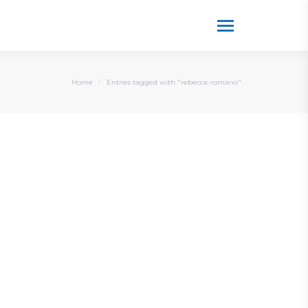
You are here:
Home
Entries tagged with "rebecca-romano"