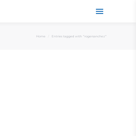
You are here:
Home
Entries tagged with "rogersanchez"