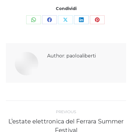
Condividi
Share
Share
Share
Share
Share
on
on
on
on
on
WhatsApp
Facebook
X
LinkedIn
Pinterest
Author:
paoloaliberti
Post
navigation
PREVIOUS
L’estate elettronica del Ferrara Summer
Previous
Festival