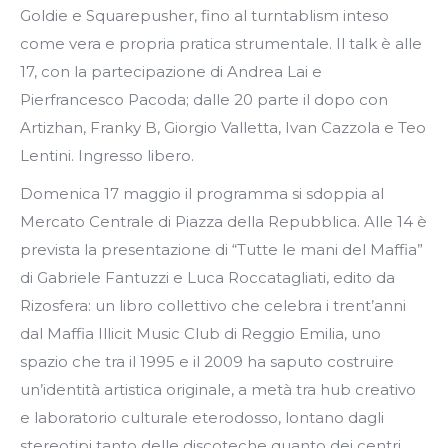
Goldie e Squarepusher, fino al turntablism inteso
come vera e propria pratica strumentale. Il talk è alle
17, con la partecipazione di Andrea Lai e
Pierfrancesco Pacoda; dalle 20 parte il dopo con
Artizhan, Franky B, Giorgio Valletta, Ivan Cazzola e Teo
Lentini. Ingresso libero.
Domenica 17 maggio il programma si sdoppia al
Mercato Centrale di Piazza della Repubblica. Alle 14 è
prevista la presentazione di “Tutte le mani del Maffia”
di Gabriele Fantuzzi e Luca Roccatagliati, edito da
Rizosfera: un libro collettivo che celebra i trent’anni
dal Maffia Illicit Music Club di Reggio Emilia, uno
spazio che tra il 1995 e il 2009 ha saputo costruire
un’identità artistica originale, a metà tra hub creativo
e laboratorio culturale eterodosso, lontano dagli
stereotipi tanto delle discoteche quanto dei centri