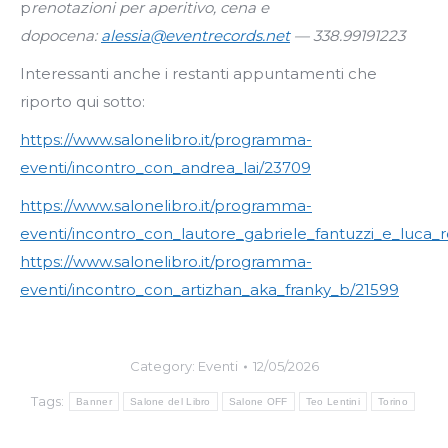
p
renotazioni per aperitivo, cena e
dopocena:
alessia@eventrecords.net
— 338.99191223
Interessanti anche i restanti appuntamenti che
riporto qui sotto:
https://www.salonelibro.it/programma-
eventi/incontro_con_andrea_lai/23709
https://www.salonelibro.it/programma-
eventi/incontro_con_lautore_gabriele_fantuzzi_e_luca_r
https://www.salonelibro.it/programma-
eventi/incontro_con_artizhan_aka_franky_b/21599
Category:
Eventi
12/05/2026
Tags:
Banner
Salone del Libro
Salone OFF
Teo Lentini
Torino