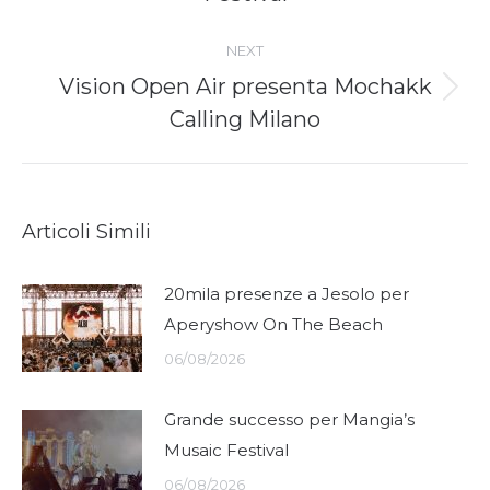
post:
NEXT
Vision Open Air presenta Mochakk
Next
Calling Milano
post:
Articoli Simili
20mila presenze a Jesolo per
Aperyshow On The Beach
06/08/2026
Grande successo per Mangia’s
Musaic Festival
06/08/2026