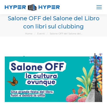
Salone OFF del Salone del Libro
con libri sul clubbing
You are here:
Home
Eventi
Salone OFF del Salone del…