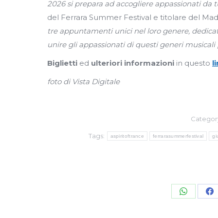
2026 si prepara ad accogliere appassionati da tu
del Ferrara Summer Festival e titolare del Ma
tre appuntamenti unici nel loro genere, dedicat
unire gli appassionati di questi generi musicali
Biglietti
ed
ulteriori informazioni
in questo
l
foto di Vista Digitale
Categor
Tags:
aspiritoftrance
ferrarasummerfestival
gi
Share
S
on
o