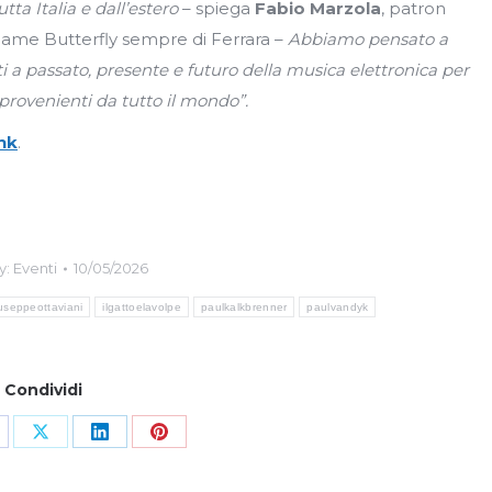
tta Italia e dall’estero
– spiega
Fabio Marzola
, patron
dame Butterfly sempre di Ferrara –
Abbiamo pensato a
i a passato, presente e futuro della musica elettronica per
 provenienti da tutto il mondo”.
ink
.
y:
Eventi
10/05/2026
useppeottaviani
ilgattoelavolpe
paulkalkbrenner
paulvandyk
Condividi
hare
Share
Share
Share
n
on
on
on