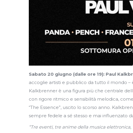
Sabato 20 giugno (dalle ore 19): Paul Kalkb
accoglie artisti e pubblico da tutto il mondo –
Kalkbrenner è una figura più che centrale del
con rigore ritmico e sensibilità melodica, co
“The Essence”, uscito lo scorso anno. Kalkbrenn
sempre fedele a sé stesso e mai influenzato
“Tre eventi, tre anime della musica elettronica