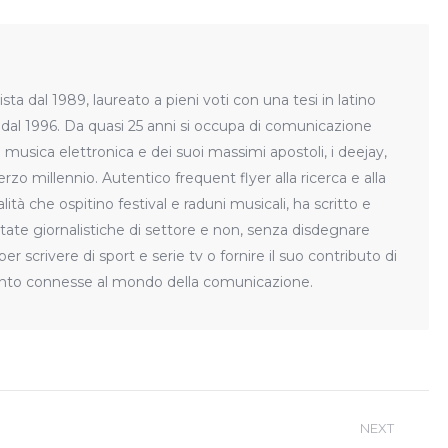
pp
acebook
X
LinkedIn
Pinterest
ista dal 1989, laureato a pieni voti con una tesi in latino
t dal 1996. Da quasi 25 anni si occupa di comunicazione
 musica elettronica e dei suoi massimi apostoli, i deejay,
erzo millennio. Autentico frequent flyer alla ricerca e alla
lità che ospitino festival e raduni musicali, ha scritto e
state giornalistiche di settore e non, senza disdegnare
r scrivere di sport e serie tv o fornire il suo contributo di
anto connesse al mondo della comunicazione.
NEXT