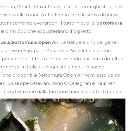
 Panda, Pench, Rexanthony, Ricci Jr, Teou: questi i dj che
icata alle sonorità che hanno fatto la storia di house,
utenticamente evergreen. Il tutto in quel di
Sottomura
 ai primi 500 che acquisteranno il biglietto.
ance a Sottomura Open Air
. La trance è uno dei generi
to attive in Europa, in Asia, nelle Americhe e anche
ano persone da tutto il mondo, creando una sorta di cultura
tenenza. In Italia tutto questo si tradurrà anche
ce, che proporrà al Sottomura Open Air nomi assoluti del
sten, Giuseppe Ottaviani, John O’Callaghan e Paul Van
lta attenzione dalla fan base trance di tutto il mondo.