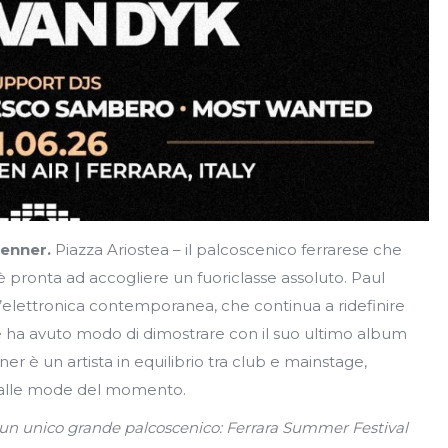
renner.
Piazza Ariostea – il palcoscenico ferrarese che
 è pronta ad accogliere un fuoriclasse assoluto. Paul
l’elettronica contemporanea, che continua a ridefinire
me ha avuto modo di dimostrare con il suo ultimo album
er è un artista in equilibrio tra club e mainstage,
 dalle mode del momento.
, un unico grande palcoscenico: Ferrara Summer Festival