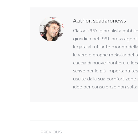
WhatsA
F
Author:
spadaronews
Classe 1967, giornalista pubblic
giuridico nel 1991, press agen
legata al rutilante mondo della
le vere e proprie rockstar del t
caccia di nuove frontiere e loca
scrive per le più importanti te
uscite dalla sua comfort zone pe
idee per consulenze non solt
Post
navigation
PREVIOUS