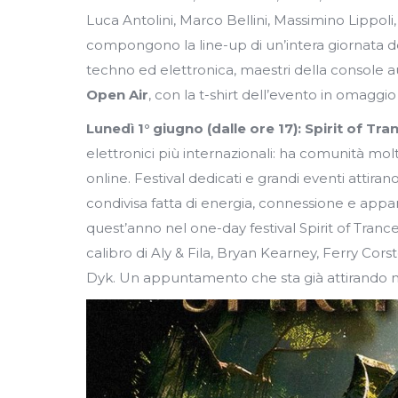
Luca Antolini, Marco Bellini, Massimino Lippoli,
compongono la line-up di un’intera giornata ded
techno ed elettronica, maestri della console a
Open Air
, con la t-shirt dell’evento in omaggio
Lunedì 1° giugno (dalle ore 17):
Spirit of Tr
elettronici più internazionali: ha comunità mol
online. Festival dedicati e grandi eventi attir
condivisa fatta di energia, connessione e appar
quest’anno nel one-day festival Spirit of Tran
calibro di Aly & Fila, Bryan Kearney, Ferry Cor
Dyk. Un appuntamento che sta già attirando mo