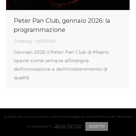
Peter Pan Club, gennaio 2026: la
programmazione
Clubbing
15/01/2026
Gennaio 2026: il Peter Pan Club di Misano
riparte come sempre all’insegna
dell’innovazione e dell’intrattenimento di
qualità
Questo sito utilizza cookie e altre tecnologie di tracciamento per facilitare
© 2024 Hyper Hyper / Vat. IT04411160239
la navigazione.
LEGGI TUTTO
ACCETTO
FOOTER