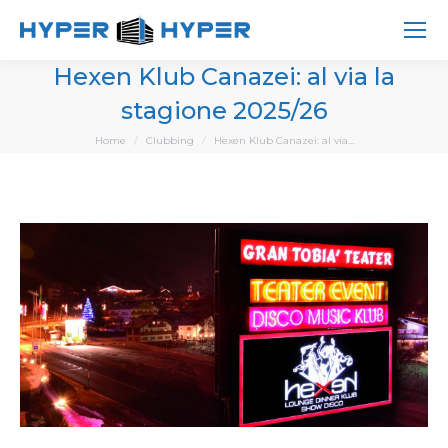
Hexen Klub Canazei: al via la
stagione 2025/26
You are here:
Home
Clubbing
Hexen Klub Canazei: al via…