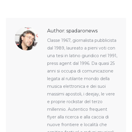
on
on
on
on
on
WhatsApp
Facebook
X
LinkedIn
Pinterest
Author:
spadaronews
Classe 1967, giornalista pubblicista
dal 1989, laureato a pieni voti con
una tesi in latino giuridico nel 1991,
press agent dal 1996. Da quasi 25
anni si occupa di comunicazione
legata al rutilante mondo della
musica elettronica e dei suoi
massimi apostoli, i deejay, le vere
e proprie rockstar del terzo
millennio. Autentico frequent
flyer alla ricerca e alla caccia di
nuove frontiere e località che