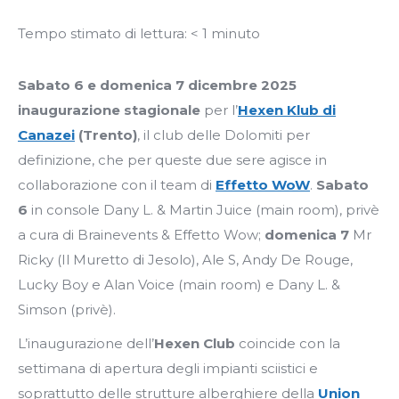
Tempo stimato di lettura:
< 1
minuto
Sabato 6 e domenica 7 dicembre 2025
inaugurazione stagionale
per l’
Hexen Klub di
Canazei
(Trento)
, il club delle Dolomiti per
definizione, che per queste due sere agisce in
collaborazione con il team di
Effetto WoW
.
Sabato
6
in console Dany L. & Martin Juice (main room), privè
a cura di Brainevents & Effetto Wow;
domenica 7
Mr
Ricky (Il Muretto di Jesolo), Ale S, Andy De Rouge,
Lucky Boy e Alan Voice (main room) e Dany L. &
Simson (privè).
L’inaugurazione dell’
Hexen Club
coincide con la
settimana di apertura degli impianti sciistici e
soprattutto delle strutture alberghiere della
Union