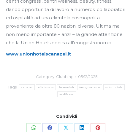
centri congressi, centri wellness, beauty, fitness,
dando opportunità di lavoro a numerosi collaboratori
ed ospitalità ad una clientela cosmopolita
proveniente da oltre 80 nazioni diverse. Ultima ma
non meno importante – anzi! – la grande attenzione
che la Union Hotels dedica all’enogastronomia.
www.unionhotelscanazei.it
Category:
Clubbing
05/12/2025
Tags:
canazei
effettowow
hexenclub
inaugurazione
unionhotels
valdifassa
Condividi
Share
Share
Share
Share
Share