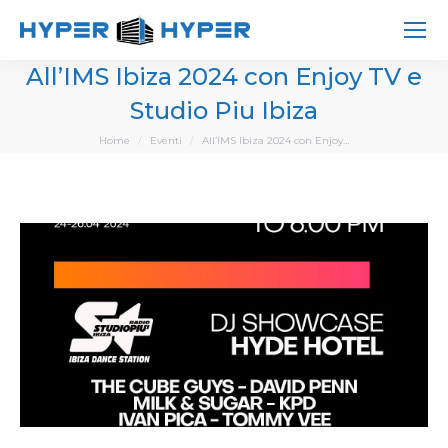
All’IMS Ibiza 2024 con Enjoy TV e
Studio Piu Ibiza
You are here:
Home
Eventi
All’IMS Ibiza 2024 con Enjoy…