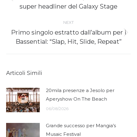
Previous
super headliner del Galaxy Stage
post:
NEXT
Primo singolo estratto dall’album per i
Next
Bassential: “Slap, Hit, Slide, Repeat”
post:
Articoli Simili
20mila presenze a Jesolo per
Aperyshow On The Beach
06/08/2026
Grande successo per Mangia’s
Musaic Festival