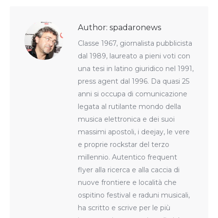
WhatsApp
Facebook
X
LinkedIn
Pinterest
Author:
spadaronews
Classe 1967, giornalista pubblicista
dal 1989, laureato a pieni voti con
una tesi in latino giuridico nel 1991,
press agent dal 1996. Da quasi 25
anni si occupa di comunicazione
legata al rutilante mondo della
musica elettronica e dei suoi
massimi apostoli, i deejay, le vere
e proprie rockstar del terzo
millennio. Autentico frequent
flyer alla ricerca e alla caccia di
nuove frontiere e località che
ospitino festival e raduni musicali,
ha scritto e scrive per le più