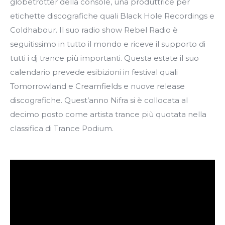
globetrotter della console, una produttrice per
etichette discografiche quali Black Hole Recordings e
Coldhabour. Il suo radio show Rebel Radio è
seguitissimo in tutto il mondo e riceve il supporto di
tutti i dj trance più importanti. Questa estate il suo
calendario prevede esibizioni in festival quali
Tomorrowland e Creamfields e nuove release
discografiche. Quest’anno Nifra si è collocata al
decimo posto come artista trance più quotata nella
classifica di Trance Podium.