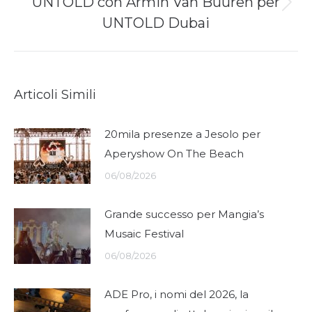
UNTOLD con Armin Van Buuren per
Next
UNTOLD Dubai
post:
Articoli Simili
20mila presenze a Jesolo per
Aperyshow On The Beach
06/08/2026
Grande successo per Mangia’s
Musaic Festival
06/08/2026
ADE Pro, i nomi del 2026, la