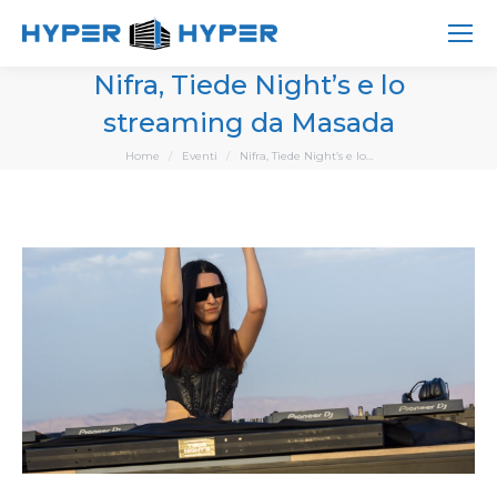
Nifra, Tiede Night’s e lo
streaming da Masada
You are here:
Home
Eventi
Nifra, Tiede Night’s e lo…