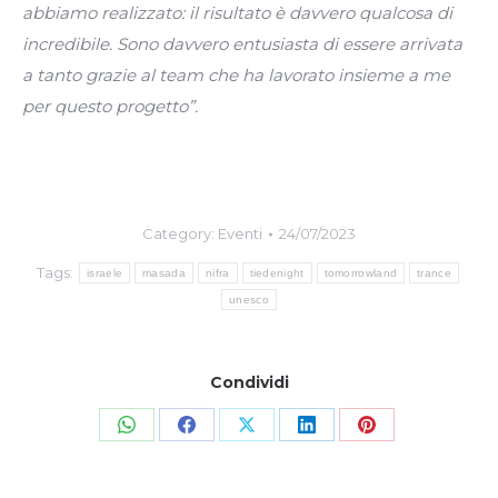
abbiamo realizzato: il risultato è davvero qualcosa di
incredibile. Sono davvero entusiasta di essere arrivata
a tanto grazie al team che ha lavorato insieme a me
per questo progetto”.
Category:
Eventi
24/07/2023
Tags:
israele
masada
nifra
tiedenight
tomorrowland
trance
unesco
Condividi
Share
Share
Share
Share
Share
on
on
on
on
on