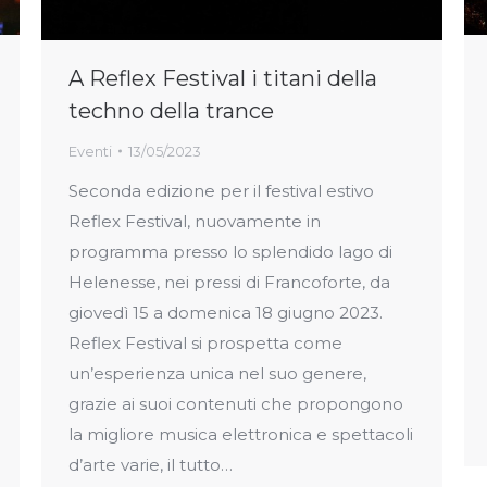
A Reflex Festival i titani della
techno della trance
Eventi
13/05/2023
Seconda edizione per il festival estivo
Reflex Festival, nuovamente in
programma presso lo splendido lago di
Helenesse, nei pressi di Francoforte, da
giovedì 15 a domenica 18 giugno 2023.
Reflex Festival si prospetta come
un’esperienza unica nel suo genere,
grazie ai suoi contenuti che propongono
la migliore musica elettronica e spettacoli
d’arte varie, il tutto…