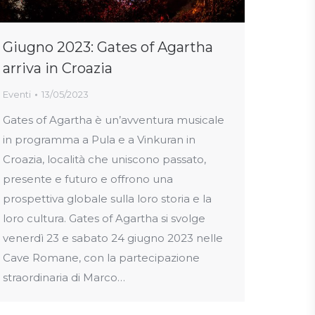
Giugno 2023: Gates of Agartha
arriva in Croazia
Eventi
13/05/2023
Gates of Agartha è un’avventura musicale
in programma a Pula e a Vinkuran in
Croazia, località che uniscono passato,
presente e futuro e offrono una
prospettiva globale sulla loro storia e la
loro cultura. Gates of Agartha si svolge
venerdì 23 e sabato 24 giugno 2023 nelle
Cave Romane, con la partecipazione
straordinaria di Marco…