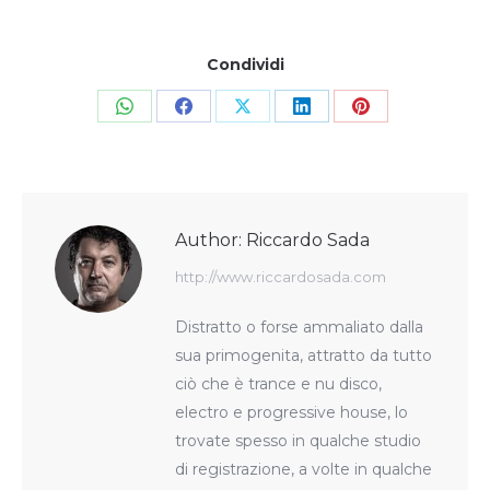
Condividi
Share
Share
Share
Share
Share
on
on
on
on
on
WhatsApp
Facebook
X
LinkedIn
Pinterest
Author:
Riccardo Sada
http://www.riccardosada.com
Distratto o forse ammaliato dalla
sua primogenita, attratto da tutto
ciò che è trance e nu disco,
electro e progressive house, lo
trovate spesso in qualche studio
di registrazione, a volte in qualche