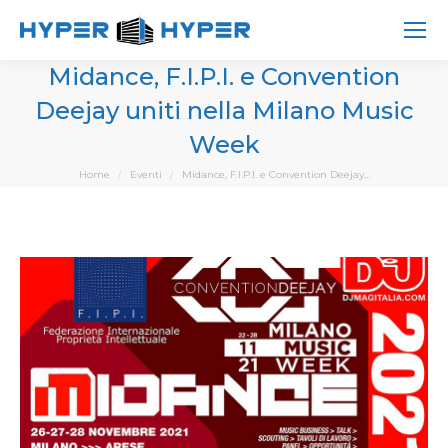
Midance, F.I.P.I. e Convention
Deejay uniti nella Milano Music
Week
You are here:
Home
Eventi
Midance, F.I.P.I. e Convention Deejay…