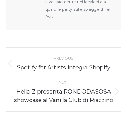
rave, raramente nei localoni o a
qualche party sulle spiagge di Tel
Aviv.
Post
navigation
PREVIOUS
Previous
Spotify for Artists integra Shopify
post:
NEXT
Hella-Z presenta RONDODASOSA
Next
showcase al Vanilla Club di Riazzino
post: