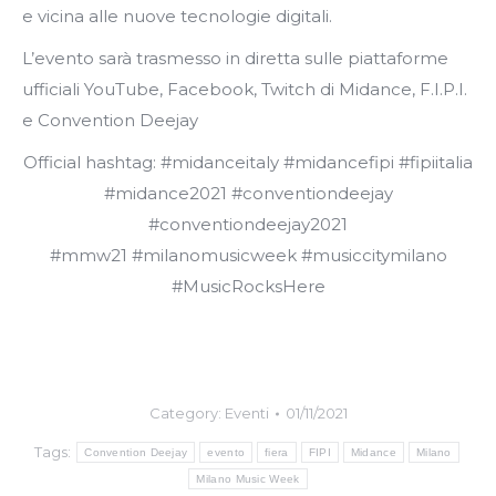
e vicina alle nuove tecnologie digitali.
L’evento sarà trasmesso in diretta sulle piattaforme
ufficiali YouTube, Facebook, Twitch di Midance, F.I.P.I.
e Convention Deejay
Official hashtag: #midanceitaly #midancefipi #fipiitalia
#midance2021 #conventiondeejay
#conventiondeejay2021
#mmw21 #milanomusicweek #musiccitymilano
#MusicRocksHere
Category:
Eventi
01/11/2021
Tags:
Convention Deejay
evento
fiera
FIPI
Midance
Milano
Milano Music Week